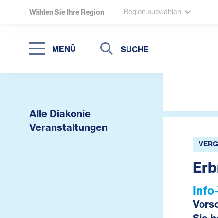
Region auswählen
Wählen Sie Ihre Region
Suche
Suche
MENÜ
Suchen
Alle Diakonie
Veranstaltungen
VERG
Erb
Info
Vors
Sie b