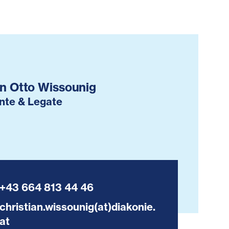
an Otto Wissounig
nte & Legate
+43 664 813 44 46
christian.wissounig(at)diakonie.
at