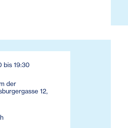
0 bis 19:30
m der
sburgergasse 12,
ch