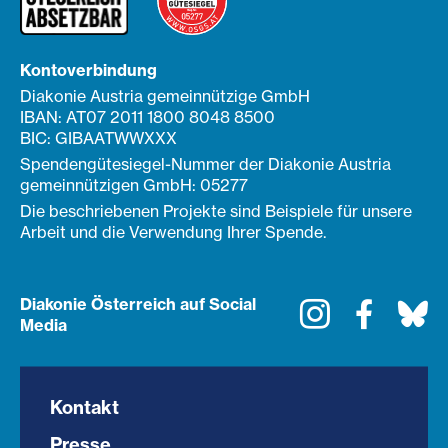
Kontoverbindung
Diakonie Austria gemeinnützige GmbH
IBAN: AT07 2011 1800 8048 8500
BIC: GIBAATWWXXX
Spendengütesiegel-Nummer der Diakonie Austria
gemeinnützigen GmbH: 05277
Die beschriebenen Projekte sind Beispiele für unsere
Arbeit und die Verwendung Ihrer Spende.
Diakonie Österreich auf Social
Instagram
Faceboo
Bl
Media
Kontakt
Presse