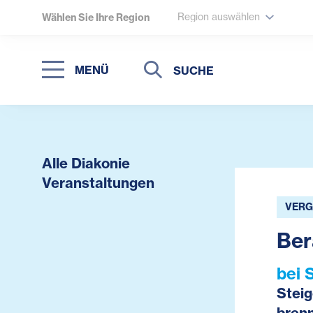
Region auswählen
Wählen Sie Ihre Region
Suche
Suche
MENÜ
Suchen
Alle Diakonie
Veranstaltungen
VERG
Ber
bei 
Steig
brenn