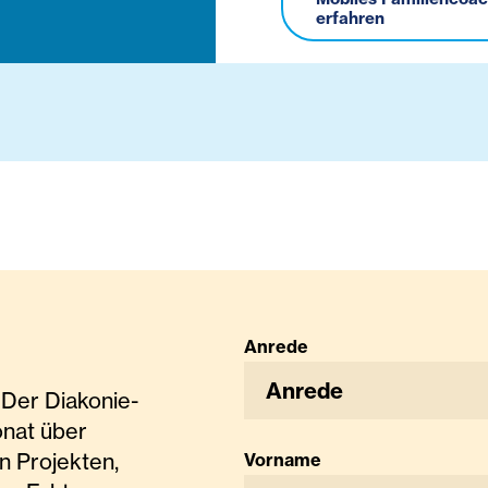
erfahren
Anrede
Anrede
Der Diakonie-
onat über
n Projekten,
Vorname