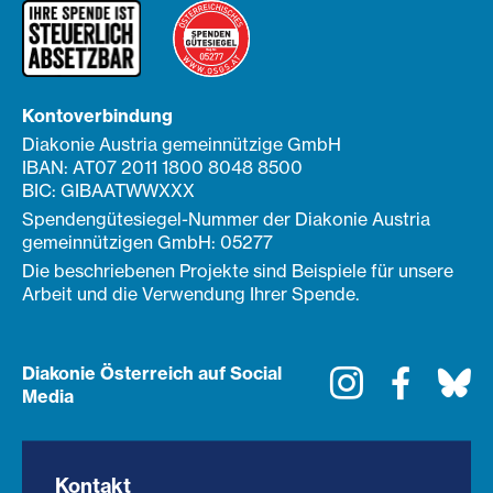
Kontoverbindung
Diakonie Austria gemeinnützige GmbH
IBAN: AT07 2011 1800 8048 8500
BIC: GIBAATWWXXX
Spendengütesiegel-Nummer der Diakonie Austria
gemeinnützigen GmbH: 05277
Die beschriebenen Projekte sind Beispiele für unsere
Arbeit und die Verwendung Ihrer Spende.
Diakonie Österreich auf Social
Instagram
Faceboo
Bl
Media
Kontakt