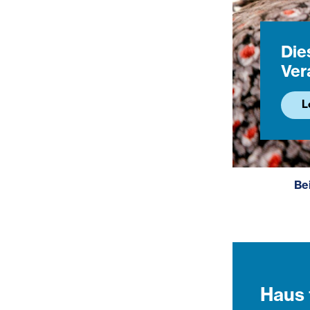
Dies
Ver
L
Be
Haus 