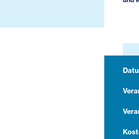
Dat
Vera
Vera
Kost