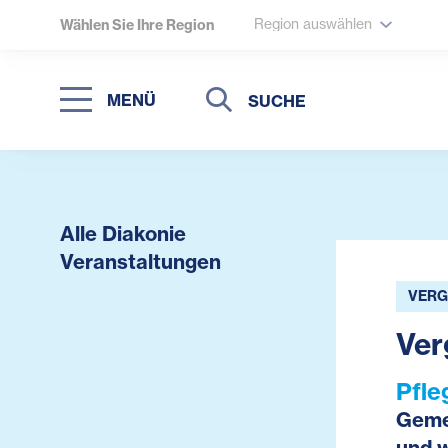
Region auswählen
Wählen Sie Ihre Region
Suche
Suche
MENÜ
Suchen
Alle Diakonie
Veranstaltungen
VERG
Ver
Pfle
Gemei
und w