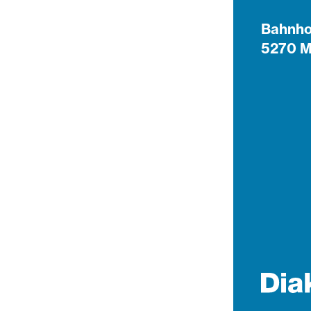
Bahnho
5270 M