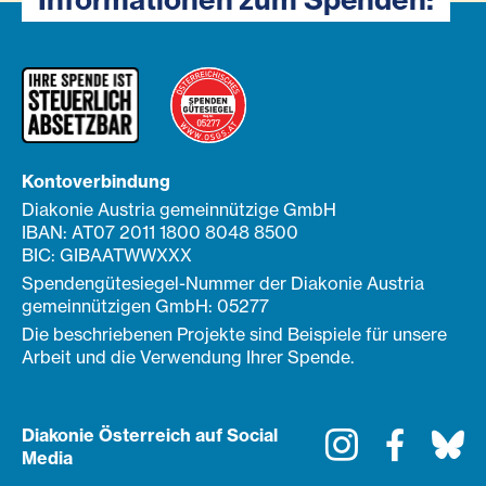
Kontoverbindung
Diakonie Austria gemeinnützige GmbH
IBAN: AT07 2011 1800 8048 8500
BIC: GIBAATWWXXX
Spendengütesiegel-Nummer der Diakonie Austria
gemeinnützigen GmbH: 05277
Die beschriebenen Projekte sind Beispiele für unsere
Arbeit und die Verwendung Ihrer Spende.
Diakonie Österreich auf Social
Instagram
Faceboo
Bl
Media