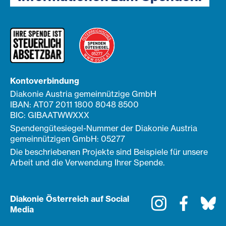
Kontoverbindung
Diakonie Austria gemeinnützige GmbH
IBAN: AT07 2011 1800 8048 8500
BIC: GIBAATWWXXX
Spendengütesiegel-Nummer der Diakonie Austria
gemeinnützigen GmbH: 05277
Die beschriebenen Projekte sind Beispiele für unsere
Arbeit und die Verwendung Ihrer Spende.
Diakonie Österreich auf Social
Instagram
Faceboo
Bl
Media