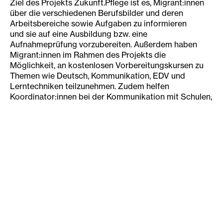
Ziel des Projekts Zukunft.Pflege ist es, Migrant:innen
über die verschiedenen Berufsbilder und deren
Arbeitsbereiche sowie Aufgaben zu informieren
und sie auf eine Ausbildung bzw. eine
Aufnahmeprüfung vorzubereiten. Außerdem haben
Migrant:innen im Rahmen des Projekts die
Möglichkeit, an kostenlosen Vorbereitungskursen zu
Themen wie Deutsch, Kommunikation, EDV und
Lerntechniken teilzunehmen. Zudem helfen
Koordinator:innen bei der Kommunikation mit Schulen,
Behörden und Lehrer:innen.
Einstieg in einen Beruf mit
Zukunft
Sind die Berufsbilder klar und der Wunsch nach einer
Ausbildung in diesem Bereich vorhanden, unterstützt
das Projekt Migrant:innen mit unterschiedlichen
Maßnahmen wie Deutsch- und EDV-Kurse sowie
Praktika. Außerdem erhalten