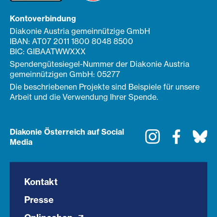
Kontoverbindung
Diakonie Austria gemeinnützige GmbH
IBAN: AT07 2011 1800 8048 8500
BIC: GIBAATWWXXX
Spendengütesiegel-Nummer der Diakonie Austria
gemeinnützigen GmbH: 05277
Die beschriebenen Projekte sind Beispiele für unsere
Arbeit und die Verwendung Ihrer Spende.
Diakonie Österreich auf Social
Instagram
Faceboo
Bl
Media
Kontakt
Presse