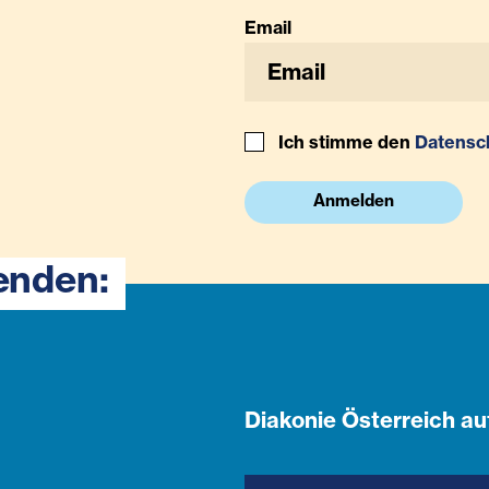
Email
Ich stimme den
Datensc
Anmelden
enden:
Diakonie Österreich au