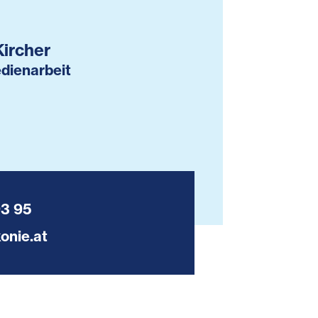
Kircher
dienarbeit
93 95
onie.at