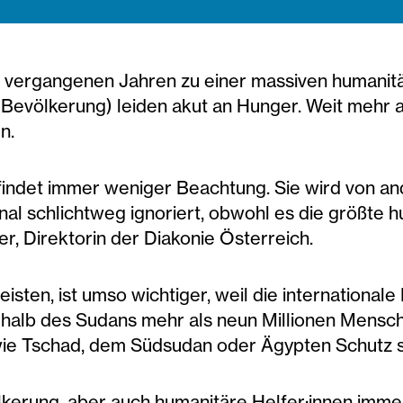
en vergangenen Jahren zu einer massiven humanit
Bevölkerung) leiden akut an Hunger. Weit mehr 
en.
findet immer weniger Beachtung. Sie wird von a
ional schlichtweg ignoriert, obwohl es die größte
ser, Direktorin der Diakonie Österreich.
leisten, ist umso wichtiger, weil die internationale
rhalb des Sudans mehr als neun Millionen Mensch
 wie Tschad, dem Südsudan oder Ägypten Schutz
ölkerung, aber auch humanitäre Helfer:innen imm