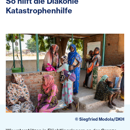
So hilft die Diakonie
Katastrophenhilfe
©
Siegfried Modola/DKH