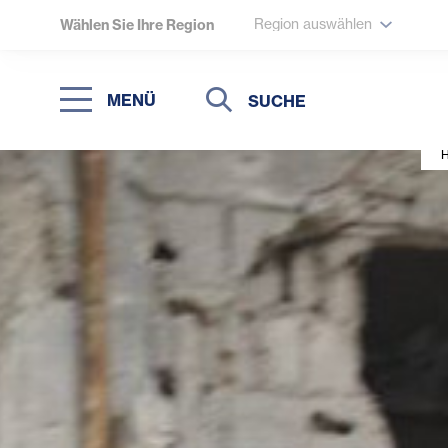
Region auswählen
Wählen Sie Ihre Region
Suche
Suche
MENÜ
Suchen
H