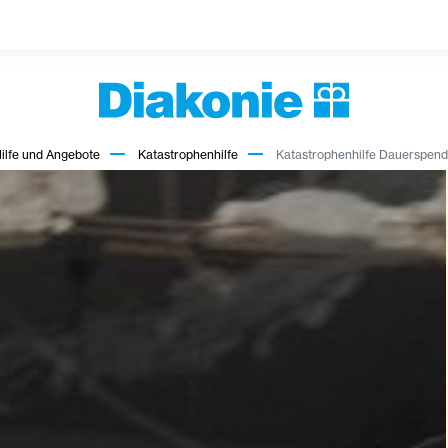
ilfe und Angebote
Katastrophenhilfe
Katastrophenhilfe Dauerspen