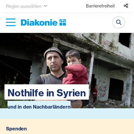
Barrierefreiheit
Region auswählen
Suche
Nothilfe in Syrien
und in den Nachbarländern
Spenden