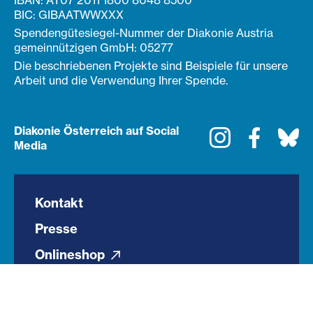
IBAN: AT07 2011 1800 8048 8500
BIC: GIBAATWWXXX
Spendengütesiegel-Nummer der Diakonie Austria
gemeinnützigen GmbH: 05277
Die beschriebenen Projekte sind Beispiele für unsere
Arbeit und die Verwendung Ihrer Spende.
Diakonie Österreich auf Social
Instagram
Faceboo
Bl
Media
Kontakt
Presse
Onlineshop
Barrierefreiheit
Impressum