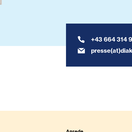
+43 664 314 
presse(at)diak
Anrede