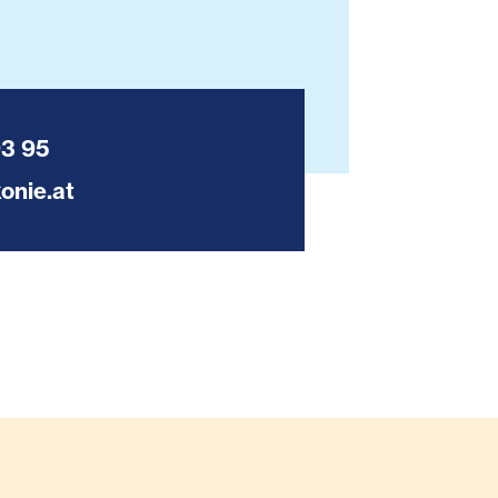
93 95
onie.at