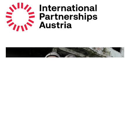
Katastrophenhilfe: rasch helfen!
Wir helfen rasch und wirksam! Danke für Ihre
Unterstützung!