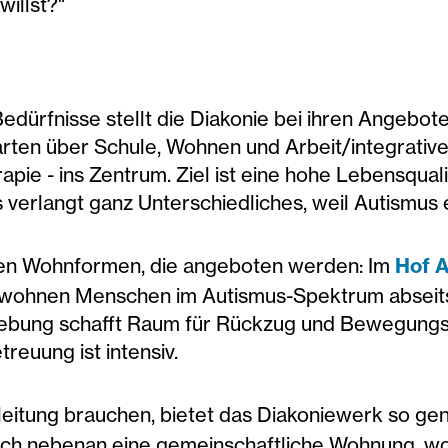
willst?"
 Bedürfnisse stellt die Diakonie bei ihren Angebo
ten über Schule, Wohnen und Arbeit/integrative 
pie - ins Zentrum. Ziel ist eine hohe Lebensqual
verlangt ganz Unterschiedliches, weil Autismus e
tigen Wohnformen, die angeboten werden: Im
Hof A
l wohnen Menschen im Autismus-Spektrum abseit
ebung schafft Raum für Rückzug und Bewegungsb
treuung ist intensiv.
egleitung brauchen, bietet das Diakoniewerk so g
ch nebenan eine gemeinschaftliche Wohnung, wo 