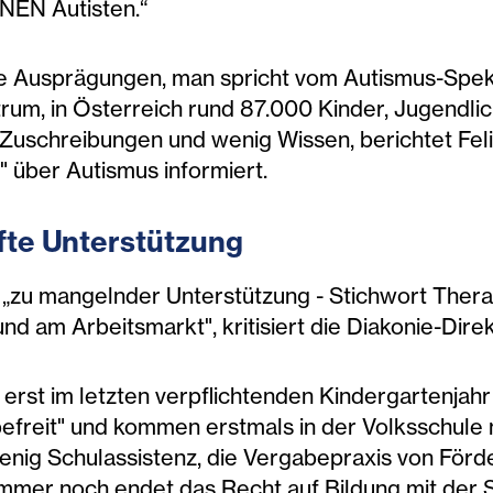
INEN Autisten.“
he Ausprägungen, man spricht vom Autismus-Spek
rum, in Österreich rund 87.000 Kinder, Jugendl
 Zuschreibungen und wenig Wissen, berichtet Feli
 über Autismus informiert.
f
te Unterstützung
„zu mangelnder Unterstützung - Stichwort Therap
 am Arbeitsmarkt", kritisiert die Diakonie-Direk
erst im letzten verpflichtenden Kindergartenjah
befreit" und kommen erstmals in der Volksschule m
enig Schulassistenz, die Vergabepraxis von Förde
immer noch endet das Recht auf Bildung mit der S