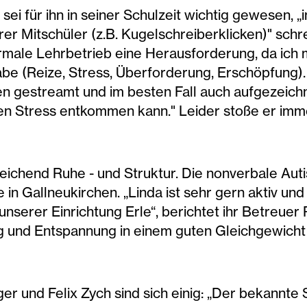
ei für ihn in seiner Schulzeit wichtig gewesen, 
r Mitschüler (z.B. Kugelschreiberklicken)" schre
 normale Lehrbetrieb eine Herausforderung, da ich
 (Reize, Stress, Überforderung, Erschöpfung). D
en gestreamt und im besten Fall auch aufgezeich
n Stress entkommen kann." Leider stoße er imme
ichend Ruhe - und Struktur. Die nonverbale Autist
in Gallneukirchen. „Linda ist sehr gern aktiv und
nserer Einrichtung Erle“, berichtet ihr Betreuer 
 und Entspannung in einem guten Gleichgewicht s
er und Felix Zych sind sich einig: „Der bekannte