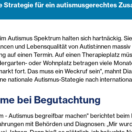
le Strategie für ein autismusgerechtes Z
m Autismus Spektrum halten sich hartnäckig. Si
cen und Lebensqualität von Autist:innen massiv 
g auf einen Termin. Auf einen Therapieplatz müs
dergarten- oder Wohnplatz betragen viele Monat
arkt fort. Das muss ein Weckruf sein", mahnt Dia
ne nationale Autismus-Stategie nach internationa
eme bei Begutachtung
um - Autismus begreifbar machen" berichtet bei
ahrungen mit Behörden und Diagnosen: „Mir wurde