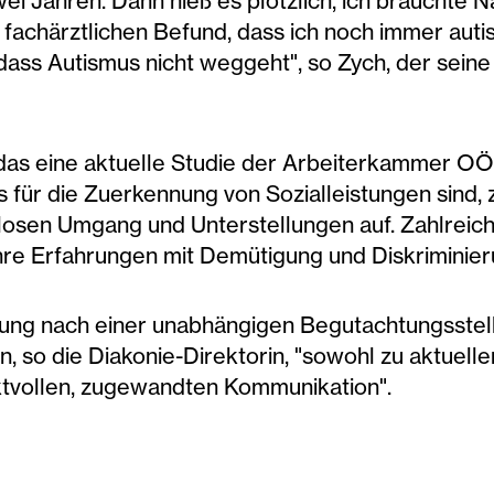
ei Jahren. Dann hieß es plötzlich, ich bräuchte Na
 fachärztlichen Befund, dass ich noch immer autist
dass Autismus nicht weggeht", so Zych, der sein
ld, das eine aktuelle Studie der Arbeiterkammer O
 für die Zuerkennung von Sozialleistungen sind, z
losen Umgang und Unterstellungen auf. Zahlreich
hre Erfahrungen mit Demütigung und Diskriminier
erung nach einer unabhängigen Begutachtungsstel
so die Diakonie-Direktorin, "sowohl zu aktuel
ektvollen, zugewandten Kommunikation".