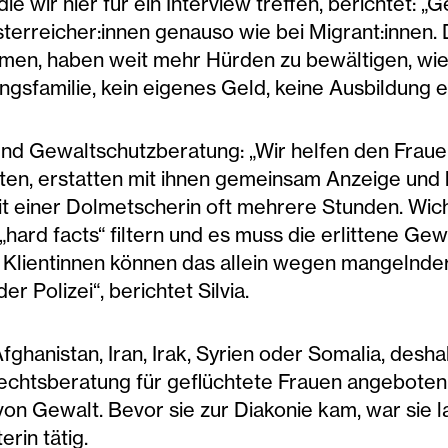
ie wir hier für ein Interview treffen, berichtet: „
terreicher:innen genauso wie bei Migrant:innen. D
men, haben weit mehr Hürden zu bewältigen, wie
gsfamilie, kein eigenes Geld, keine Ausbildung etc
s- und Gewaltschutzberatung: „Wir helfen den Frau
, erstatten mit ihnen gemeinsam Anzeige und beg
 einer Dolmetscherin oft mehrere Stunden. Wicht
hard facts“ filtern und es muss die erlittene Gew
r Klientinnen können das allein wegen mangelnde
 Polizei“, berichtet Silvia.
hanistan, Iran, Irak, Syrien oder Somalia, desha
htsberatung für geflüchtete Frauen angeboten. Sil
von Gewalt. Bevor sie zur Diakonie kam, war sie l
rin tätig.