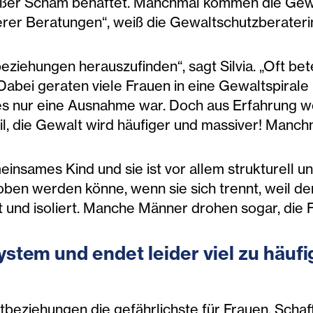
roßer Scham behaftet. Manchmal kommen die Gew
erer Beratungen“, weiß die Gewaltschutzberateri
eziehungen herauszufinden“, sagt Silvia. „Oft bet
abei geraten viele Frauen in eine Gewaltspirale u
es nur eine Ausnahme war. Doch aus Erfahrung 
l, die Gewalt wird häufiger und massiver! Manch
insames Kind und sie ist vor allem strukturell un
oben werden könne, wenn sie sich trennt, weil der
t und isoliert. Manche Männer drohen sogar, die 
ystem und endet leider viel zu häuf
beziehungen die gefährlichste für Frauen. Schafft