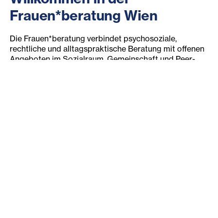
Frauen*beratung Wien
Die Frauen*beratung verbindet psychosoziale,
rechtliche und alltagspraktische Beratung mit offenen
Angeboten im Sozialraum, Gemeinschaft und Peer-
Arbeit. Im Mittelpunkt stehen Sicherheit, Teilhabe und
Empowerment.
Zutritt zur Beratungsstelle und dem Sozialraum haben
ausschließlich Frauen*. Hier können Frauen*
ankommen, sich stärken und neue Perspektiven
entwickeln.
Unsere Angebote