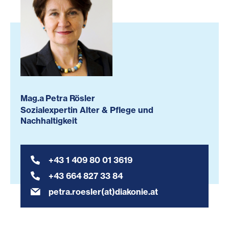
Mag.a Petra Rösler
Sozialexpertin Alter & Pflege und
Nachhaltigkeit
+43 1 409 80 01 3619
+43 664 827 33 84
petra.roesler(at)diakonie.at