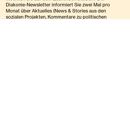
Diakonie-Newsletter informiert Sie zwei Mal pro
Monat über Aktuelles (News & Stories aus den
sozialen Projekten, Kommentare zu politischen
Entscheidungen, Fakten zu sozialen Themen),
Kampagnen-Videos, Mitmach-Aktionen und
Veranstaltungs-Tipps!
Anrede
Anrede
Vorname
Nachname
Email