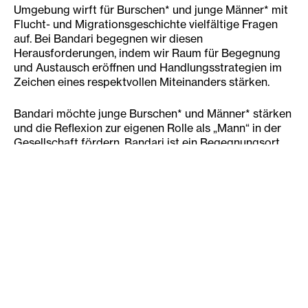
Umgebung wirft für Burschen* und junge Männer* mit
Flucht- und Migrationsgeschichte vielfältige Fragen
auf. Bei Bandari begegnen wir diesen
Herausforderungen, indem wir Raum für Begegnung
und Austausch eröffnen und Handlungsstrategien im
Zeichen eines respektvollen Miteinanders stärken.
Bandari möchte junge Burschen* und Männer* stärken
und die Reflexion zur eigenen Rolle als „Mann“ in der
Gesellschaft fördern. Bandari ist ein Begegnungsort,
ein offenes „Wohnzimmer“, das gemeinwesenorientiert
und partizipativ gestaltet ist und über unterschiedliche
Formate dazu einlädt, gemeinsam Zeit zu verbringen
und neue Perspektiven kennenzulernen.
Was wir bieten:
Offenes Wohnzimmer
Diese Räumlichkeiten stehen während der