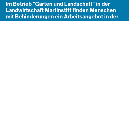
Im Betrieb "Garten und Landschaft" in der
Landwirtschaft Martinstift finden Menschen
mit Behinderungen ein Arbeitsangebot in der
freien Natur.
Leben und Arbeiten mit und in der Natur bestimmen
die Tätigkeiten im Betrieb "Garten und Landschaft"
(Gala). Derzeit arbeiten rund 30 Personen mit und
ohne Behinderungen in der Landwirtschaft am
Linzerberg in Oberösterreich.
Arbeitsbereiche
Hier ein Überblick über unsere vielfältigen
Arbeitsbereiche und Dienstleistungsangebote:
Apfelsaftproduktion
Ackerbau