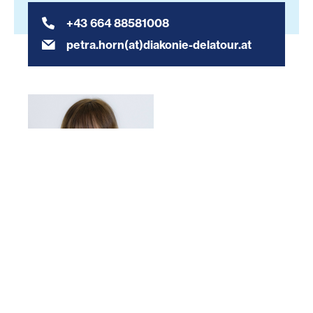
+43 664 88581008
petra.horn(at)diakonie-delatour.at
Miriam Pittino-Schumi
Standortkoordinatorin Ich-Du-Wir Montessori
Kinderhaus Treffen