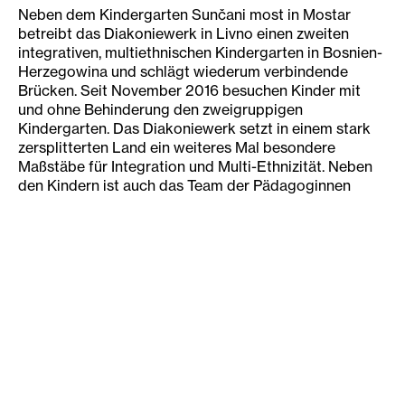
Neben dem Kindergarten Sunčani most in Mostar
betreibt das Diakoniewerk in Livno einen zweiten
integrativen, multiethnischen Kindergarten in Bosnien-
Herzegowina und schlägt wiederum verbindende
Brücken. Seit November 2016 besuchen Kinder mit
und ohne Behinderung den zweigruppigen
Kindergarten. Das Diakoniewerk setzt in einem stark
zersplitterten Land ein weiteres Mal besondere
Maßstäbe für Integration und Multi-Ethnizität. Neben
den Kindern ist auch das Team der Pädagoginnen
bewusst multiethnisch zusammengesetzt und somit
können Sprache, Traditionen und Feste im Jahreskreis
für alle zugänglich gemacht und das gegenseitige
Verständnis gefördert werden. Sozial benachteiligte
Familien werden vom Kindergartenbeitrag befreit.
Der Umbau des Gebäudes und die Einrichtung des
neuen Kindergartens wurde von UNDP, dem
Ministerium des Kantons 10 sowie der Stadt Livno und
Unicef finanziert. Die Aufrechterhaltung des laufenden
Betriebes garantieren die Stadt Livno und das