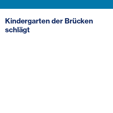
Kindergarten der Brücke
n
schlägt
„Sunčani most“ heißt übersetzt Sonnenscheinbrücke
und wie eine Brücke verbindet der Kindergarten alle
Kinder und deren Familien unabhängig ihrer
ethnischen Herkunft, ihres Glaubens oder ihrer
Einschränkung. Mit dem Angebot der integrativen,
multiethnischen Kindergärten wollen wir allen Kindern
Raum zum Wachsen, Entfalten und Lernen geben.
Grundkonzept beider
Kindergärten
Pädagogische Begleitung von allen Kindern