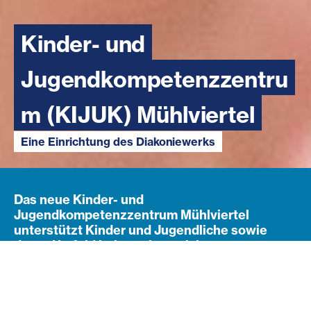
Kinder- und
Jugendkompetenzzentru
m (KIJUK) Mühlviertel
Eine Einrichtung des Diakoniewerks
Das neue Kinder- und
Jugendkompetenzzentrum Mühlviertel
unterstützt Kinder und Jugendliche sowie
deren Umfeld bei psychosozialen
Herausforderungen. Sie finden individuelle
und vielfältige Angebote unter einem Dach,
wie zB Therapien, Beratungen, Diagnostik,
pädagogische Angebote u.v.m. Das Angebot ist