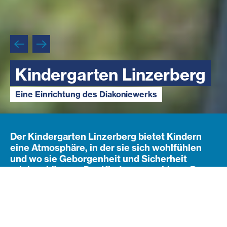
Kindergarten Linzerberg
Kindergarten Linzerberg
Kindergarten Linzerberg
Eine Einrichtung des Diakoniewerks
Eine Einrichtung des Diakoniewerks
Eine Einrichtung des Diakoniewerks
Der Kindergarten Linzerberg bietet Kindern
eine Atmosphäre, in der sie sich wohlfühlen
und wo sie Geborgenheit und Sicherheit
erleben können. Der Kindergarten bietet Raum
zum Entdecken, Erforschen und Spielen und
ermöglicht die Teilhabe aller Kinder.