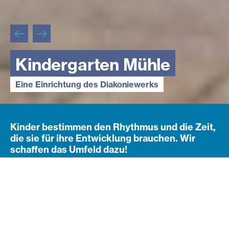
Kindergarten Mühle
Kindergarten Mühle
Kindergarten Mühle
Eine Einrichtung des Diakoniewerks
Eine Einrichtung des Diakoniewerks
Eine Einrichtung des Diakoniewerks
Kinder bestimmen den Rhythmus und die Zeit,
die sie für ihre Entwicklung brauchen. Wir
schaffen das Umfeld dazu!
Wahrnehmungsförderung mit
großem Platzangebot