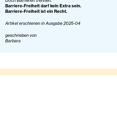
Doch Barrieren trennen.
Barriere-Freiheit darf kein Extra sein.
Barriere-Freiheit ist ein Recht.
Artikel erschienen in Ausgabe 2025-04
geschrieben von
Barbara
Newsletter
Möchten Sie auf dem Laufenden bleiben? Der
Diakonie-Newsletter informiert Sie zwei Mal pro
Monat über Aktuelles (News & Stories aus den
sozialen Projekten, Kommentare zu politischen
Entscheidungen, Fakten zu sozialen Themen),