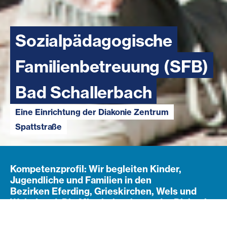
Sozialpädagogische
Familienbetreuung (SFB)
Bad Schallerbach
Eine Einrichtung der Diakonie Zentrum
Spattstraße
Kompetenzprofil: Wir begleiten Kinder,
Jugendliche und Familien in den
Bezirken Eferding, Grieskirchen, Wels und
Wels-Land. Die Mitarbeiter:innen der Diakonie
in der Außenstelle Bad Schallerbach sind
gerne für sie da.