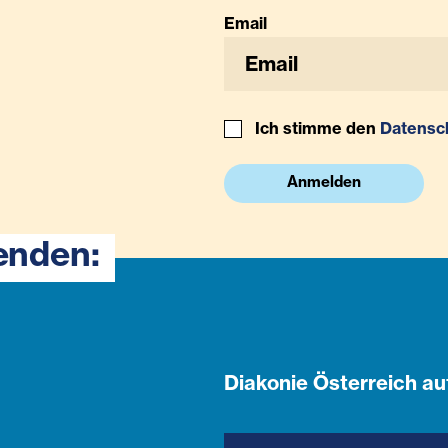
Email
Ich stimme den
Datensc
Anmelden
enden:
Diakonie Österreich au