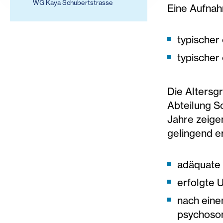
WG Kaya Schubertstrasse
Eine Aufnah
typischer
typischer
Die Altersg
Abteilung So
Jahre zeige
gelingend e
adäquate 
erfolgte 
nach einem
psychosom