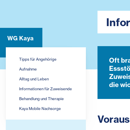
Info
WG Kaya
Oft br
Tipps für Angehörige
Essstö
Aufnahme
Zuweis
Alltag und Leben
die wi
Informationen für Zuweisende
Behandlung und Therapie
Kaya Mobile Nachsorge
Voraus