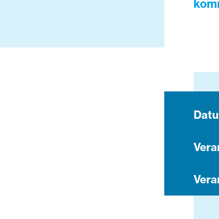
komm
Dat
Vera
Vera