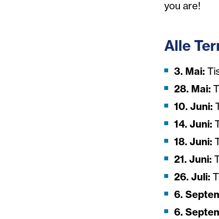
you are!
Alle Te
3. Mai:
Tis
28. Mai:
T
10. Juni:
T
14. Juni:
18. Juni:
T
21. Juni:
T
26. Juli:
T
6. Septe
6. Septe