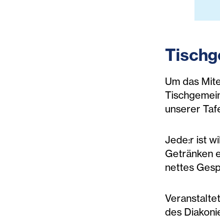
Tischg
Um das Mite
Tischgemeins
unserer Taf
Jede:r ist w
Getränken ei
nettes Gesp
Veranstalte
des Diakoni