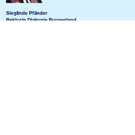
Sieglinde Pfänder
Rektorin Diakonie Burgenland
+43-699-188-77-123
sieglinde.pfaender(at)evang.at
Die Diakonie Burgenland ist ein Werk der
evangelischen Kirche, das Angebote in den Bereichen
Alter & Pflege, Flucht & Integration sowie Armut &
soziale Krisen in den evangelischen Gemeinden des
Burgenlandes setzt.
So könnten Sie uns aktuell