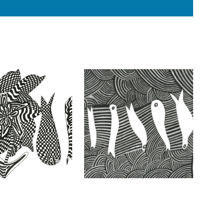
Richtung_2021_TuschstiftUndTusch_c_EvStiftung
tern_2021_TuschstiftUndTusche_c_EvStiftungdLT
anaSchwaiger_BlumeMitFisch_2017_Tuschstift_c_E
ChristianaSchwaiger_FischeMi