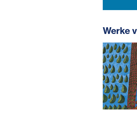
Werke v
ChristianaS