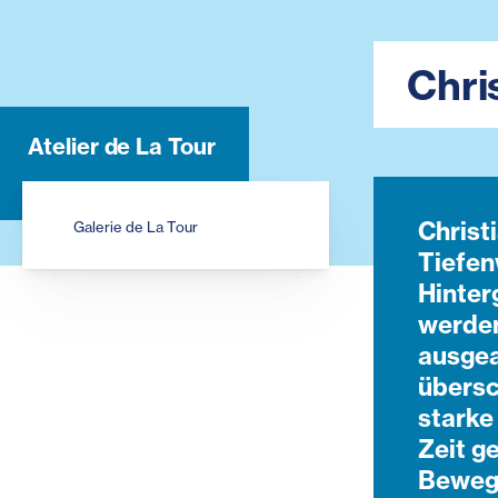
Chri
Atelier de La Tour
Christ
Galerie de La Tour
Tiefen
Hinter
werden
ausgea
übersc
starke
Zeit g
Bewegt