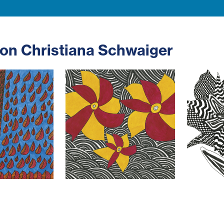
on Christiana Schwaiger
chwaiger_DieBlaetterWechselnSichInEineAndere
ChristianaSchwaiger_Weihnachtss
Christi