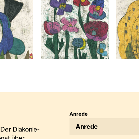
tschitsch „Straußenvogel“ 2019, Monotypie, 70 x
Ingrid Kowatschitsch „Veilchenblu
Ingrid 
Anrede
Anrede
Der Diakonie-
onat über