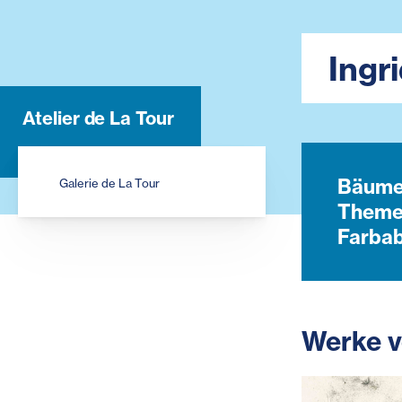
Ingr
Atelier de La Tour
Bäume,
Galerie de La Tour
Themen
Farbab
Werke v