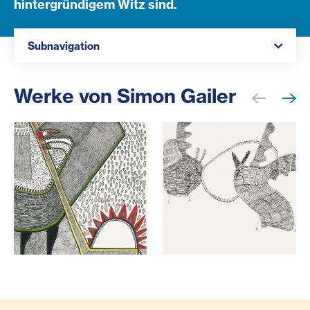
hintergründigem Witz sind.
Navigation öffnen
Subnavigation
Werke von Simon Gailer
SimonGailer_LiebeImDschungel_2022_TuschstiftUndTusc
SimonGailer_FledermaeuseMi