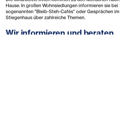
Hause. In großen Wohnsiedlungen informieren sie bei
sogenannten "Bleib-Steh-Cafés" oder Gesprächen im
Stiegenhaus über zahlreiche Themen.
Wir informieren und beraten
über:
das Angebot der Bewohnerservices in Salzburg
Unterstützungsmöglichkeiten für Senior:innen
Hilfsangebote für Familien
Möglichkeiten zur Gesundheitsvorsorge
Angebote gegen Einsamkeit
Unterstützung bei Konflikten in der Nachbarschaft
Die mobilen Teams der Stadtteil- und Quartiersarbeit
kommen auch gerne auf Anfrage in Ihre Wohnsiedlung.
Bei Bedarf wenden Sie sich bitte an das