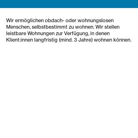
Wir ermöglichen obdach- oder wohnungslosen
Menschen, selbstbestimmt zu wohnen. Wir stellen
leistbare Wohnungen zur Verfügung, in denen
Klient:innen langfristig (mind. 3 Jahre) wohnen können.
Unser Ziel ist es, dass sie selbst den bestehenden
Mietvertrag übernehmen oder über die Gemeinde
Wien oder Genossenschaften einen Hauptmietvertrag
erhalten. Das erreichen wir, in dem wir die Klient:innen
regelmäßig besuchen, sie bei Wohnungsagenden und -
fragen unterstützen und damit die Wohnkompetenz
fördern.
Zielgruppe und
Voraussetzungen
Wir unterstützen armutsbetroffene, obdach- oder
wohnungslose Einzelpersonen, Paare und Familien. Um