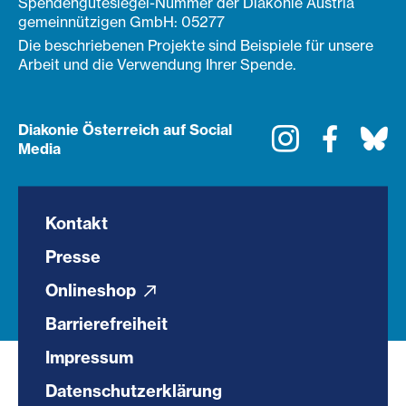
Spendengütesiegel-Nummer der Diakonie Austria
gemeinnützigen GmbH: 05277
Die beschriebenen Projekte sind Beispiele für unsere
Arbeit und die Verwendung Ihrer Spende.
Diakonie Österreich auf Social
Instagram
Faceboo
Bl
Media
Kontakt
Presse
Onlineshop
Barrierefreiheit
Impressum
Datenschutzerklärung