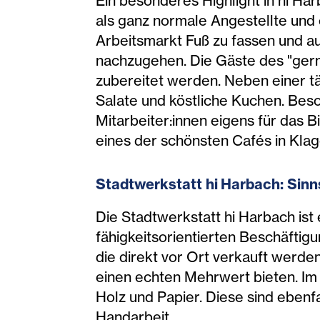
Ein besonderes Highlight in hi Ha
als ganz normale Angestellte und 
Arbeitsmarkt Fuß zu fassen und auß
nachzugehen. Die Gäste des "gernd
zubereitet werden. Neben einer t
Salate und köstliche Kuchen. Bes
Mitarbeiter:innen eigens für das 
eines der schönsten Cafés in Klag
Stadtwerkstat
t hi Harb
ach: Sinn
Die Stadtwerkstatt hi Harbach ist
fähigkeitsorientierten Beschäftig
die direkt vor Ort verkauft werde
einen echten Mehrwert bieten. Im 
Holz und Papier. Diese sind ebenfa
Handarbeit.