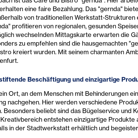
rbach ist das Café und Bistro "gernda". Hier arb
erhalten eine faire Bezahlung. Das "gernda" biete
erhalb von traditionellen Werkstatt-Strukturen e
a" profitieren von regionalen, gesunden Speisen,
äglich wechselnden Mittagskarte erwarten die G
onders zu empfehlen sind die hausgemachten "ger
Bistro kreiert wurden. Mit seinem charmanten Ambi
enfurt.
stiftende Beschäftigung und einzigartige Prod
 ein Ort, an dem Menschen mit Behinderungen ein
ung nachgehen. Hier werden verschiedene Produkt
n. Besonders beliebt sind das Bügelservice und K
Kreativbereich entstehen einzigartige Produkte 
lls in der Stadtwerkstatt erhältlich und begeister