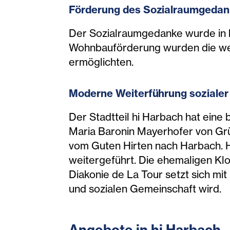
Förderung d
es Sozialra
umgedan
Der Sozialraumgedanke wurde in h
Wohnbauförderung wurden die weic
ermöglichten.
Moderne Weiterführun
g sozi
aler
Der Stadtteil hi Harbach hat eine
Maria Baronin Mayerhofer von Grü
vom Guten Hirten nach Harbach. H
weitergeführt. Die ehemaligen Kl
Diakonie de La Tour setzt sich mit
und sozialen Gemeinschaft wird.
Angebote in hi Harbach