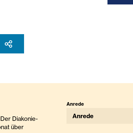
Anrede
Anrede
Der Diakonie-
onat über