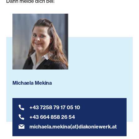
Dann melde dich bei:
Michaela Mekina
+43 7258 79 17 05 10
+43 664 858 26 54
michaela.mekina(at)diakoniewerk.at