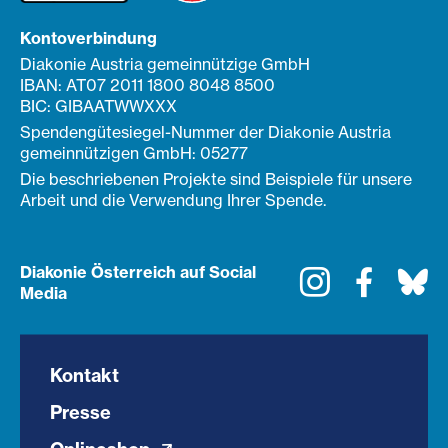
Kontoverbindung
Diakonie Austria gemeinnützige GmbH
IBAN: AT07 2011 1800 8048 8500
BIC: GIBAATWWXXX
Spendengütesiegel-Nummer der Diakonie Austria
gemeinnützigen GmbH: 05277
Die beschriebenen Projekte sind Beispiele für unsere
Arbeit und die Verwendung Ihrer Spende.
Diakonie Österreich auf Social
Instagram
Faceboo
Bl
Media
Kontakt
Presse