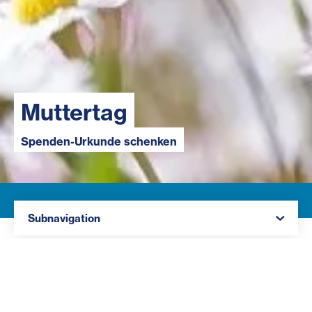
Muttertag
Spenden-Urkunde schenken
Navigation öffnen
Subnavigation
Geben Sie einer Mutter (oder wichtigen Frau in
Ihrem Leben) heuer ein besonderes
Geschenk. Schenken Sie ihr statt Schokolade ein
Geschenk mit Sinn und Wirkung
: Spenden Sie für die