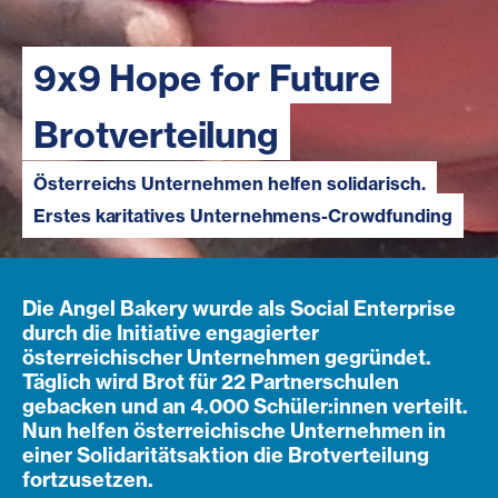
9x9 Hope for Future
Brotverteilung
Österreichs Unternehmen helfen solidarisch.
Erstes karitatives Unternehmens-Crowdfunding
Die Angel Bakery wurde als Social Enterprise
durch die Initiative engagierter
österreichischer Unternehmen gegründet.
Täglich wird Brot für 22 Partnerschulen
gebacken und an 4.000 Schüler:innen verteilt.
Nun helfen österreichische Unternehmen in
einer Solidaritätsaktion die Brotverteilung
fortzusetzen.