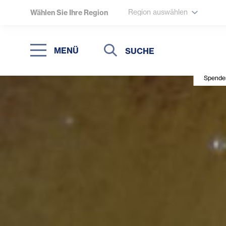
Region auswählen
Wählen Sie Ihre Region
Suche
Suche
MENÜ
Suchen
Spenden