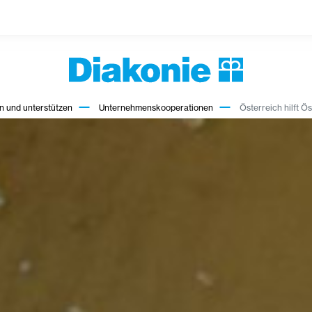
 und unterstützen
Unternehmenskooperationen
Österreich hilft Ös