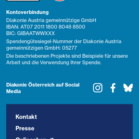
Kontoverbindung
Diakonie Austria gemeinnützige GmbH
IBAN: AT07 2011 1800 8048 8500
BIC: GIBAATWWXXX
Spendengütesiegel-Nummer der Diakonie Austria
gemeinnützigen GmbH: 05277
Die beschriebenen Projekte sind Beispiele für unsere
Arbeit und die Verwendung Ihrer Spende.
Diakonie Österreich auf Social
Instagram
Faceboo
Bl
Media
Kontakt
Presse