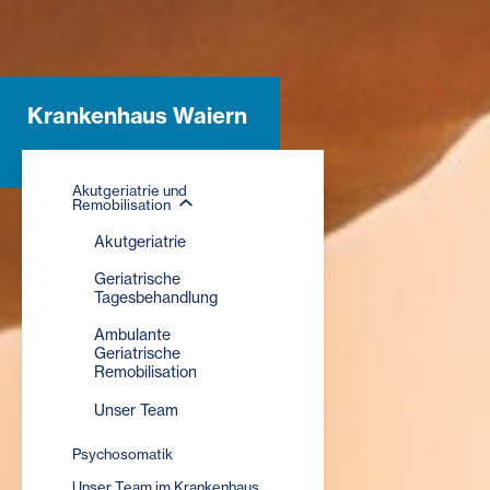
Krankenhaus Waiern
Akutgeriatrie und
Remobilisation
Akutgeriatrie
Geriatrische
Tagesbehandlung
Ambulante
Geriatrische
Remobilisation
Unser Team
Psychosomatik
Unser Team im Krankenhaus