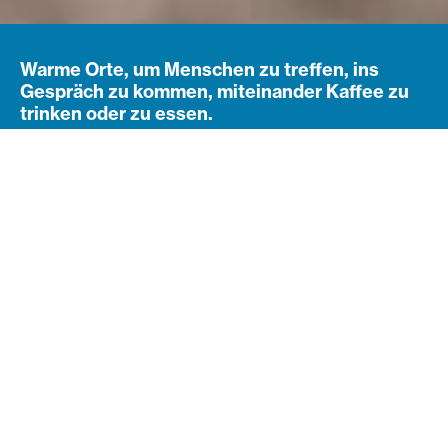
Warme Orte, um Menschen zu treffen, ins
Gespräch zu kommen, miteinander Kaffee zu
trinken oder zu essen.
Navigation öffnen
Subnavigation
Soziale Wärme in warmen
Räumen
In einer Zeit der sozialen Kälte und Spaltung,
in einer Zeit, in der uns viele und vielfältige Krisen
belasten,
in einer Zeit der wachsenden Einsamkeit,
in einer Zeit der hohen Heizkosten,
in einer Zeit der Notwendigkeit, Energie zu sparen,