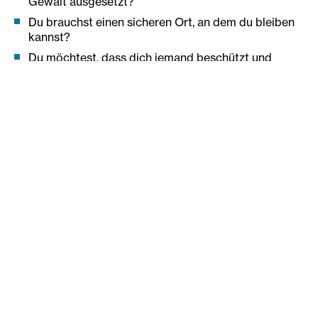
Gewalt ausgesetzt?
Du brauchst einen sicheren Ort, an dem du bleiben
kannst?
Du möchtest, dass dich jemand beschützt und
unterstützt?
Dann ruf an oder komm vorbei. Wir sind täglich
und rund um die Uhr für Dich da. Tel: 0732 /
609348
Für
zuweisende Sozialarb
eiter:
innen